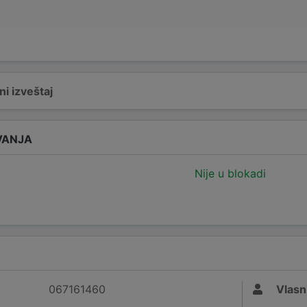
i izveštaj
VANJA
Nije u blokadi
067161460
Vlasn