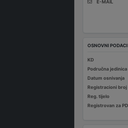
E-MAIL
OSNOVNI PODACI
KD
Područna jedinica
Datum osnivanja
Registracioni broj
Reg. tijelo
Registrovan za P