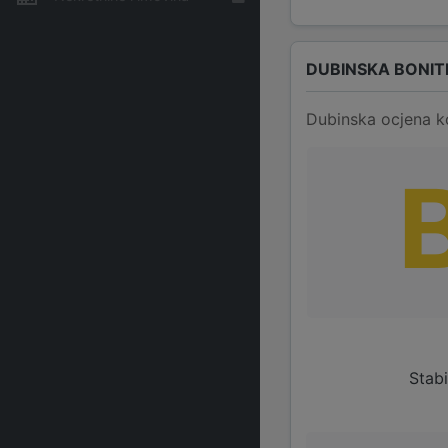
DUBINSKA BONIT
Dubinska ocjena k
Stabi