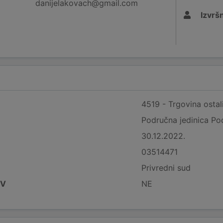
danijelakovach@gmail.com
Izvršn
4519 - Trgovina ostal
Područna jedinica Po
30.12.2022.
03514471
Privredni sud
DV
NE