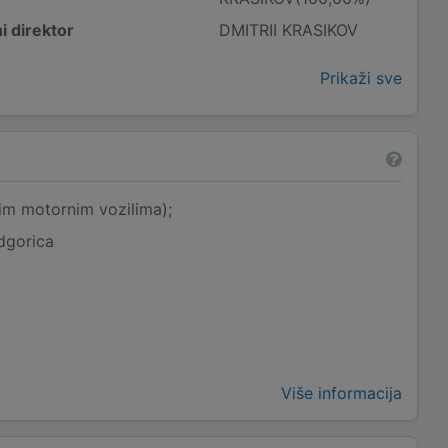
i direktor
DMITRII KRASIKOV
Prikaži sve
im motornim vozilima);
dgorica
Više informacija