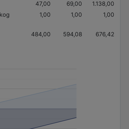
47,00
69,00
1.138,00
akog
1,00
1,00
1,00
484,00
594,08
676,42