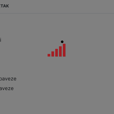
ETAK
i
i
a
obaveze
aveze