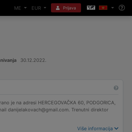
ME
EUR
Prijava
nivanja
30.12.2022.
o je na adresi HERCEGOVAČKA 60, PODGORICA,
mail danijelakovach@gmail.com. Trenutni direktor
Više informacija