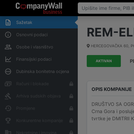
Sažetak
REM-EL
Osnovni podaci
HERCEGOVAČKA 60
,
P
Osobe i vlasništvo
Finansijski podaci
P
AKTIVAN
Dubinska bonitetna ocjena
Računi i blokade
OPIS KOMPANIJE
Arhiva sudskih objava
DRUŠTVO SA OGRA
Promjene
Crna Gora i posluj
tvrtke je DMITRII 
Konkurentne kompanije
Nekretnine i imovina