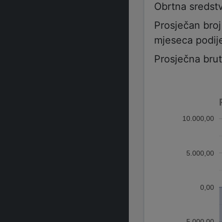
Obrtna sredst
Prosječan bro
mjeseca podije
Prosječna bru
10.000,00
5.000,00
0,00
-5.000,00