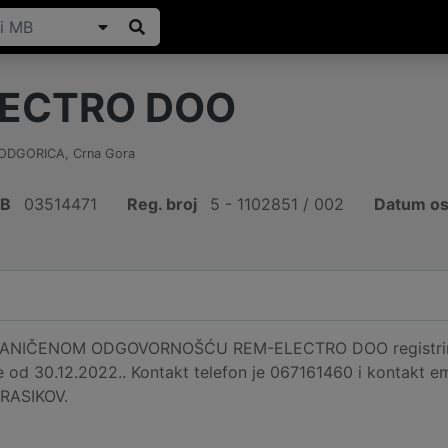
ECTRO DOO
ODGORICA
,
Crna Gora
IB
03514471
Reg. broj
5 - 1102851 / 002
Datum os
NIČENOM ODGOVORNOŠĆU REM-ELECTRO DOO registriran
e od 30.12.2022.. Kontakt telefon je 067161460 i kontakt e
KRASIKOV.