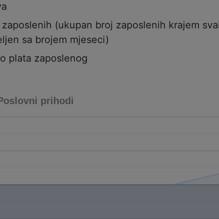
va
j zaposlenih (ukupan broj zaposlenih krajem sv
ljen sa brojem mjeseci)
to plata zaposlenog
Poslovni prihodi