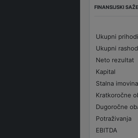
FINANSIJSKI SAŽ
Ukupni prihod
Ukupni rashod
Neto rezultat
Kapital
Stalna imovin
Kratkoročne 
Dugoročne ob
Potraživanja
EBITDA