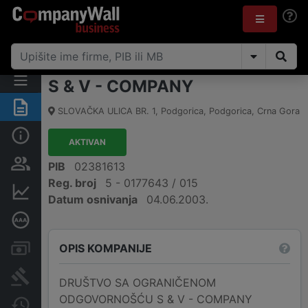
S & V - COMPANY
Sažetak
SLOVAČKA ULICA BR. 1
,
Podgorica, Podgorica
,
Crna Gora
Osnovni podaci
AKTIVAN
Osobe i vlasništvo
PIB
02381613
Reg. broj
5 - 0177643 / 015
Finansijski podaci
Datum osnivanja
04.06.2003.
Dubinska bonitetna ocjena
OPIS KOMPANIJE
Računi i blokade
Arhiva sudskih objava
DRUŠTVO SA OGRANIČENOM
ODGOVORNOŠĆU S & V - COMPANY
Promjene