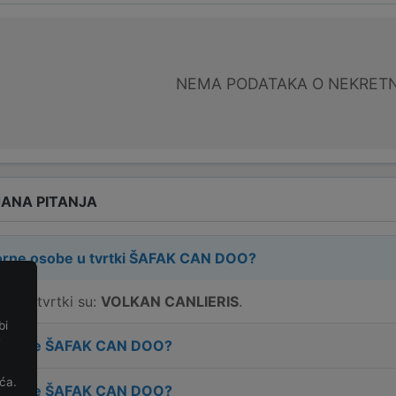
NEMA PODATAKA O NEKRET
ANA PITANJA
rne osobe u tvrtki
ŠAFAK CAN DOO
?
e u tvrtki su:
VOLKAN CANLIERIS
.
bi
e
 tvrtke
ŠAFAK CAN DOO
?
ća.
 tvrtke
ŠAFAK CAN DOO
?