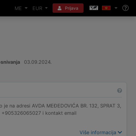
ME
EUR
Prijava
snivanja
03.09.2024.
 na adresi AVDA MEĐEDOVIĆA BR. 132, SPRAT 3,
je +905326065027 i kontakt email
Više informacija