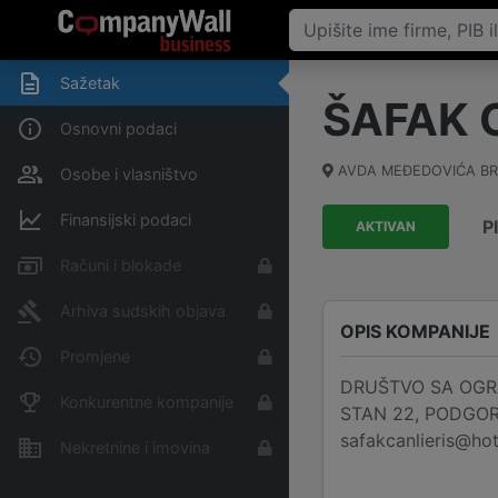
Sažetak
ŠAFAK 
Osnovni podaci
AVDA MEĐEDOVIĆA BR.
Osobe i vlasništvo
Finansijski podaci
P
AKTIVAN
Računi i blokade
Arhiva sudskih objava
OPIS KOMPANIJE
Promjene
DRUŠTVO SA OGRA
Konkurentne kompanije
STAN 22, PODGORIC
safakcanlieris@hot
Nekretnine i imovina