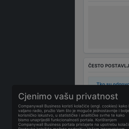
ČESTO POSTAVLJ
Tko su odgovo
Cjenimo vašu privatnost
Odgovorne osob
Companywall Business koristi kolačiće (engl. cookies) kako 
valjano radio, pružio Vam što je moguće jednostavnije i bolj
Koja je adresa
korisničko iskustvo, u statističke i analitičke svrhe te kako
bismo unaprijedili funkcionalnosti portala. Korištenjem
Companywall Business portala pristajete na upotrebu kolači
Koji je kontakt