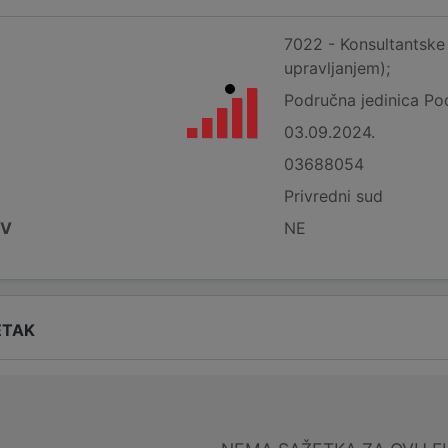
7022 - Konsultantske 
upravljanjem);
Područna jedinica Po
03.09.2024.
03688054
Privredni sud
DV
NE
ETAK