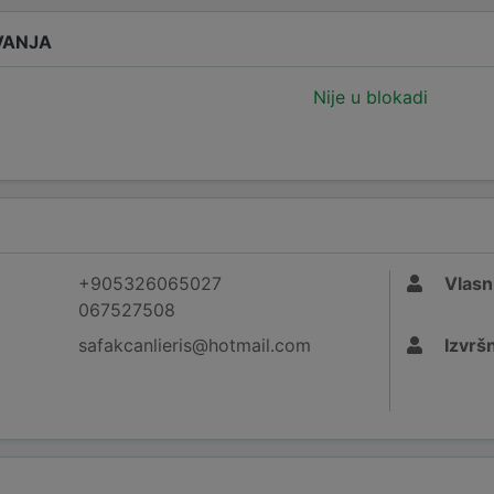
VANJA
Nije u blokadi
+905326065027
Vlasn
067527508
safakcanlieris@hotmail.com
Izvršn