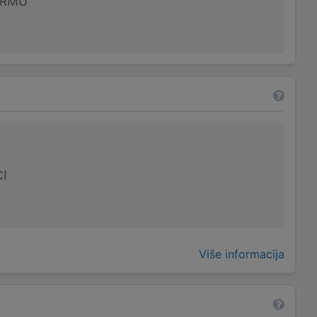
IRMU
I
Više informacija