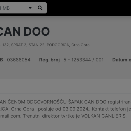
CAN DOO
 132, SPRAT 3, STAN 22
,
PODGORICA
,
Crna Gora
IB
03688054
Reg. broj
5 - 1253344 / 001
Datum o
NIČENOM ODGOVORNOŠĆU ŠAFAK CAN DOO registrirano je
A, Crna Gora i posluje od 03.09.2024.. Kontakt telefon 
mail.com. Trenutni direktor tvrtke je VOLKAN CANLIERIS.