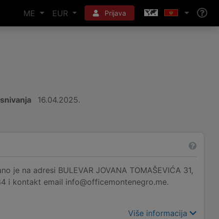
ME
EUR
Prijava
snivanja
16.04.2025.
 je na adresi BULEVAR JOVANA TOMAŠEVIĆA 31,
34 i kontakt email info@officemontenegro.me.
Više informacija