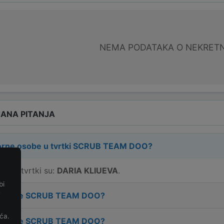
NEMA PODATAKA O NEKRET
ANA PITANJA
rne osobe u tvrtki
SCRUB TEAM DOO
?
e u tvrtki su:
DARIA KLIUEVA
.
bi
e
 tvrtke
SCRUB TEAM DOO
?
ća.
 tvrtke
SCRUB TEAM DOO
?