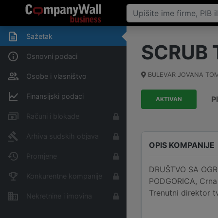
Sažetak
SCRUB 
Osnovni podaci
BULEVAR JOVANA TOM
Osobe i vlasništvo
Finansijski podaci
P
AKTIVAN
Računi i blokade
Arhiva sudskih objava
OPIS KOMPANIJE
Promjene
DRUŠTVO SA OGRA
Konkurentne kompanije
PODGORICA, Crna G
Trenutni direktor 
Nekretnine i imovina