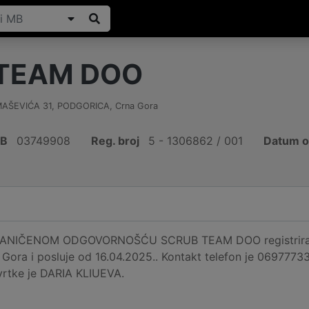
TEAM DOO
AŠEVIĆA 31
,
PODGORICA
,
Crna Gora
IB
03749908
Reg. broj
5 - 1306862 / 001
Datum o
NIČENOM ODGOVORNOŠĆU SCRUB TEAM DOO registrirano
ora i posluje od 16.04.2025.. Kontakt telefon je 0697773
tvrtke je DARIA KLIUEVA.