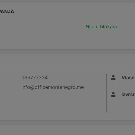
VANJA
Nije u blokadi
069777334
Vlasn
info@officemontenegro.me
Izvršn