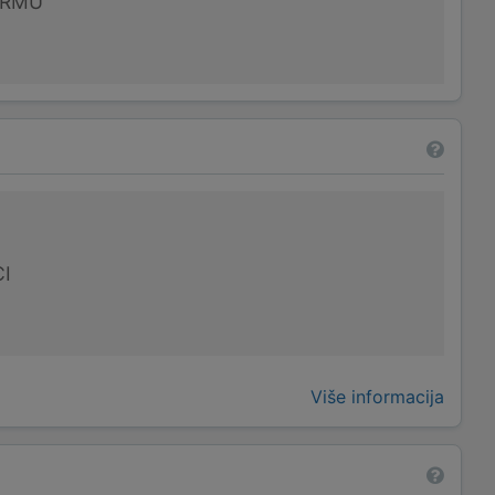
IRMU
I
Više informacija