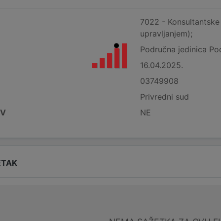
7022 - Konsultantske 
upravljanjem);
Područna jedinica Po
16.04.2025.
03749908
Privredni sud
DV
NE
ETAK