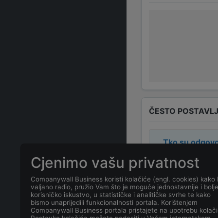
ČESTO POSTAVLJ
Tko su odgovo
Cjenimo vašu privatnost
Odgovorne osob
Companywall Business koristi kolačiće (engl. cookies) kako 
valjano radio, pružio Vam što je moguće jednostavnije i bolj
Koja je adresa
korisničko iskustvo, u statističke i analitičke svrhe te kako
bismo unaprijedili funkcionalnosti portala. Korištenjem
Companywall Business portala pristajete na upotrebu kolači
Koji je kontakt