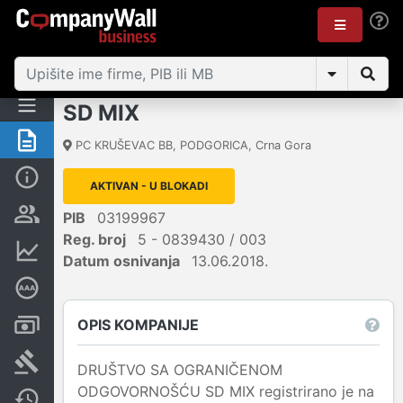
SD MIX
Sažetak
PC KRUŠEVAC BB
,
PODGORICA
,
Crna Gora
Osnovni podaci
AKTIVAN - U BLOKADI
Osobe i vlasništvo
PIB
03199967
Reg. broj
5 - 0839430 / 003
Finansijski podaci
Datum osnivanja
13.06.2018.
Dubinska bonitetna ocjena
OPIS KOMPANIJE
Računi i blokade
Arhiva sudskih objava
DRUŠTVO SA OGRANIČENOM
ODGOVORNOŠĆU SD MIX registrirano je na
Promjene