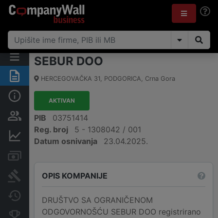
SEBUR DOO
Sažetak
HERCEGOVAČKA 31
,
PODGORICA
,
Crna Gora
Osnovni podaci
AKTIVAN
Osobe i vlasništvo
PIB
03751414
Reg. broj
5 - 1308042 / 001
Finansijski podaci
Datum osnivanja
23.04.2025.
Računi i blokade
OPIS KOMPANIJE
Arhiva sudskih objava
Promjene
DRUŠTVO SA OGRANIČENOM
ODGOVORNOŠĆU SEBUR DOO registrirano
Konkurentne kompanije