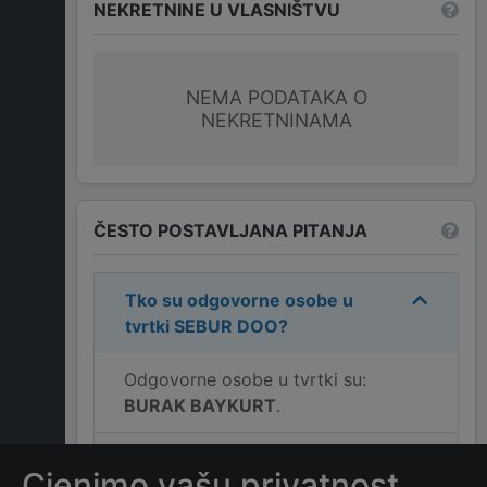
NEKRETNINE U VLASNIŠTVU
NEMA PODATAKA O
NEKRETNINAMA
ČESTO POSTAVLJANA PITANJA
Tko su odgovorne osobe u
tvrtki
SEBUR DOO
?
Odgovorne osobe u tvrtki su:
BURAK BAYKURT
.
Koja je adresa tvrtke
SEBUR
Cjenimo vašu privatnost
DOO
?