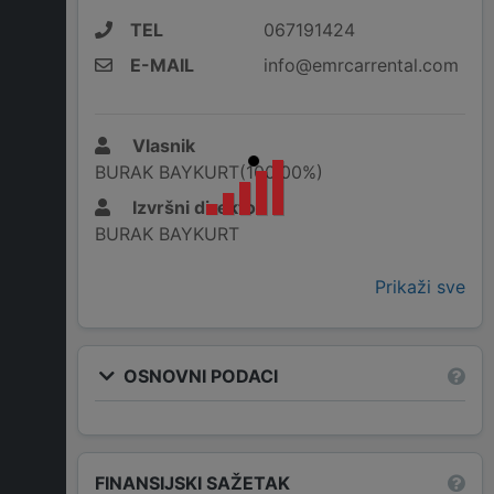
TEL
067191424
E-MAIL
info@emrcarrental.com
Vlasnik
BURAK BAYKURT(100,00%)
Izvršni direktor
BURAK BAYKURT
Prikaži sve
OSNOVNI PODACI
FINANSIJSKI SAŽETAK