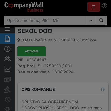
SEKOL DOO
Sažetak
HERCEGOVAČKA BR. 50
,
PODGORICA
,
Crna Gora
Osnovni podaci
AKTIVAN
Osobe i vlasništvo
PIB
03684547
Reg. broj
5 - 1250330 / 001
Finansijski podaci
Datum osnivanja
16.08.2024.
Računi i blokade
OPIS KOMPANIJE
Arhiva sudskih objava
Promjene
DRUŠTVO SA OGRANIČENOM
ODGOVORNOŠĆU SEKOL DOO registrirano
Konkurentne kompanije