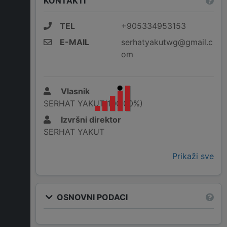
KONTAKTI
TEL
+905334953153
E-MAIL
serhatyakutwg@gmail.c
om
Vlasnik
SERHAT YAKUT(100,00%)
Izvršni direktor
SERHAT YAKUT
Prikaži sve
OSNOVNI PODACI