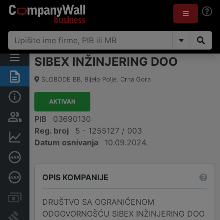
SIBEX INŽINJERING DOO
Sažetak
SLOBODE BB
,
Bijelo Polje
,
Crna Gora
Osnovni podaci
AKTIVAN
Osobe i vlasništvo
PIB
03690130
Reg. broj
5 - 1255127 / 003
Finansijski podaci
Datum osnivanja
10.09.2024.
Sertifikat bonitetne izvrsnosti
OPIS KOMPANIJE
Dubinska bonitetna ocjena
Računi i blokade
DRUŠTVO SA OGRANIČENOM
ODGOVORNOŠĆU SIBEX INŽINJERING DOO
Arhiva sudskih objava