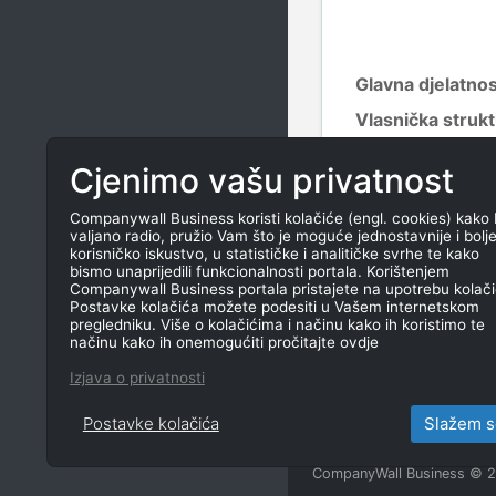
Glavna djelatno
Vlasnička struk
Cjenimo vašu privatnost
PRETHODNA IMEN
Companywall Business koristi kolačiće (engl. cookies) kako 
valjano radio, pružio Vam što je moguće jednostavnije i bolj
korisničko iskustvo, u statističke i analitičke svrhe te kako
bismo unaprijedili funkcionalnosti portala. Korištenjem
Ime
Companywall Business portala pristajete na upotrebu kolači
Postavke kolačića možete podesiti u Vašem internetskom
Sinergija No
pregledniku. Više o kolačićima i načinu kako ih koristimo te
načinu kako ih onemogućiti pročitajte ovdje
"Fond za ob
Izjava o privatnosti
Postavke kolačića
Slažem s
CompanyWall Business © 