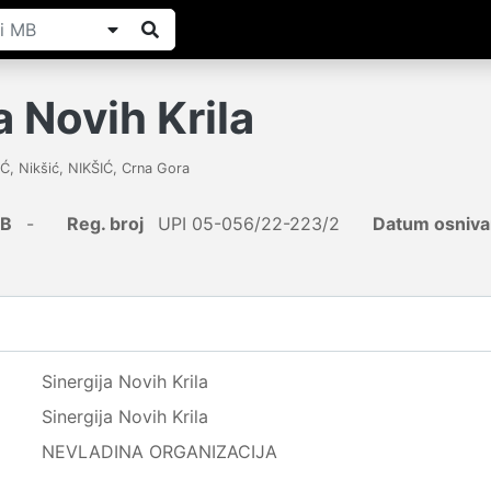
a Novih Krila
Ć, Nikšić
,
NIKŠIĆ
,
Crna Gora
IB
-
Reg. broj
UPI 05-056/22-223/2
Datum osniva
Sinergija Novih Krila
Sinergija Novih Krila
NEVLADINA ORGANIZACIJA