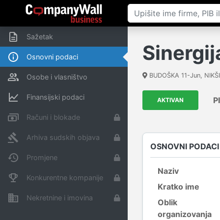
Sažetak
Sinergij
Osnovni podaci
BUDOŠKA 11-Jun, NIKŠI
Osobe i vlasništvo
Finansijski podaci
P
AKTIVAN
Računi i blokade
Arhiva sudskih objava
OSNOVNI PODACI
Promjene
Naziv
Konkurentne kompanije
Kratko ime
Nekretnine i imovina
Oblik
organizovanja