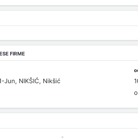
SE FIRME
o
Jun, NIKŠIĆ, Nikšić
1
o
R
-