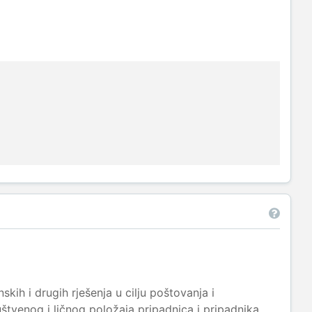
ih i drugih rješenja u cilju poštovanja i
štvenog i ličnog položaja pripadnica i pripadnika