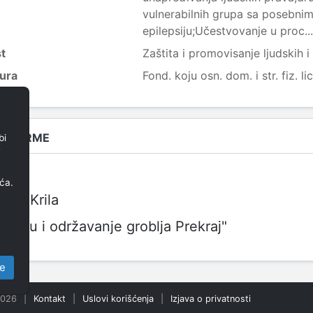
vulnerabilnih grupa sa posebni
epilepsiju;Učestvovanje u proc...
st
Zaštita i promovisanje ljudskih 
tura
Fond. koju osn. dom. i str. fiz. li
A FIRME
bi
e
ća.
vih Krila
novu i održavanje groblja Prekraj"
e
2026
|
Kontakt
|
Uslovi korišćenja
|
Izjava o privatnosti