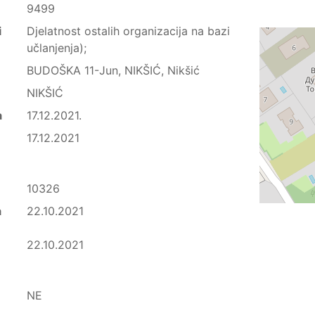
9499
i
Djelatnost ostalih organizacija na bazi
učlanjenja);
BUDOŠKA 11-Jun, NIKŠIĆ, Nikšić
NIKŠIĆ
a
17.12.2021.
17.12.2021
10326
a
22.10.2021
22.10.2021
NE