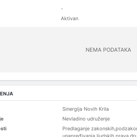
-
Aktivan
NEMA PODATAKA
ŽENJA
Sinergija Novih Krila
je
Nevladino udruženje
sti
Predlaganje zakonskih,podzakonsk
unapređivanja ljudskih prava,dru