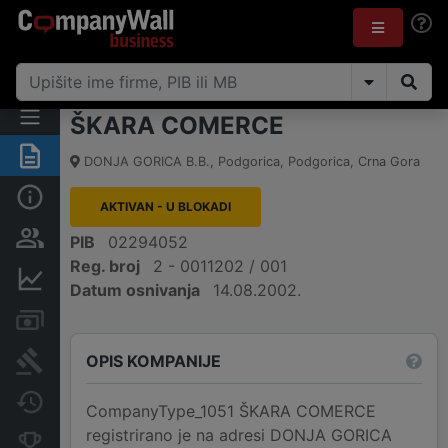
ŠKARA COMERCE
Sažetak
DONJA GORICA B.B.
,
Podgorica, Podgorica
,
Crna Gora
Osnovni podaci
AKTIVAN - U BLOKADI
Osobe i vlasništvo
PIB
02294052
Reg. broj
2 - 0011202 / 001
Finansijski podaci
Datum osnivanja
14.08.2002.
Računi i blokade
OPIS KOMPANIJE
Arhiva sudskih objava
Promjene
CompanyType_1051 ŠKARA COMERCE
registrirano je na adresi DONJA GORICA
Konkurentne kompanije