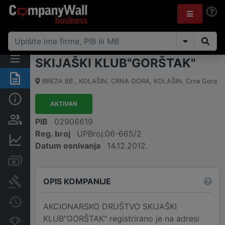
SKIJAŠKI KLUB"GORŠTAK"
Sažetak
BREZA BB , KOLAŠIN, CRNA GORA
,
KOLAŠIN
,
Crna Gora
Osnovni podaci
AKTIVAN
Osobe i vlasništvo
PIB
02906619
Reg. broj
UPBroj:06-665/2
Finansijski podaci
Datum osnivanja
14.12.2012.
Računi i blokade
OPIS KOMPANIJE
Arhiva sudskih objava
Promjene
AKCIONARSKO DRUŠTVO SKIJAŠKI
KLUB"GORŠTAK" registrirano je na adresi
Konkurentne kompanije