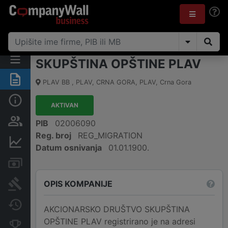
SKUPŠTINA OPŠTINE PLAV
Sažetak
PLAV BB , PLAV, CRNA GORA
,
PLAV
,
Crna Gora
Osnovni podaci
AKTIVAN
Osobe i vlasništvo
PIB
02006090
Reg. broj
REG_MIGRATION
Finansijski podaci
Datum osnivanja
01.01.1900.
Računi i blokade
OPIS KOMPANIJE
Arhiva sudskih objava
Promjene
AKCIONARSKO DRUŠTVO SKUPŠTINA
OPŠTINE PLAV registrirano je na adresi
Konkurentne kompanije