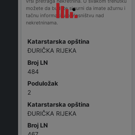
vrši pretraga nekretnina. U svakom trenutku
možete da budete sigurni da imate ažurnu i
tačnu informaciju o vlasništvu nad
nekretninama.
ĐURIČKA RIJEKA
484
2
ĐURIČKA RIJEKA
467