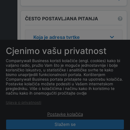
ČESTO POSTAVLJANA PITANJA
Koja je adresa tvrtke
SKUPŠTINA OPŠTINE PLAV
?
Cjenimo vašu privatnost
Koji je kontakt tvrtke
Companywall Business koristi kolačiće (engl. cookies) kako bi
valjano radio, pružio Vam što je moguće jednostavnije i bolje
SKUPŠTINA OPŠTINE PLAV
?
korisničko iskustvo, u statističke i analitičke svrhe te kako
bismo unaprijedili funkcionalnosti portala. Korištenjem
Companywall Business portala pristajete na upotrebu kolačića.
Koji je datum osnivanja
Postavke kolačića možete podesiti u Vašem internetskom
tvrtke
SKUPŠTINA OPŠTINE
pregledniku. Više o kolačićima i načinu kako ih koristimo te
načinu kako ih onemogućiti pročitajte ovdje
PLAV
?
Izjava o privatnosti
Postavke kolačića
Slažem se
CompanyWall Business © 2026
|
Kontakt
|
Uslovi
korišćenja
|
Izjava o privatnosti