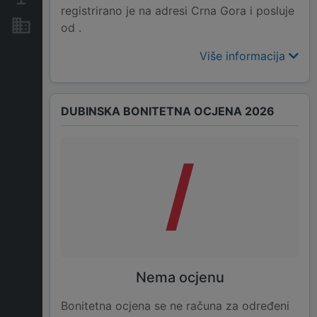
registrirano je na adresi Crna Gora i posluje
Nekretnine i imovina
od .
Više informacija
DUBINSKA BONITETNA OCJENA 2026
/
Nema ocjenu
Bonitetna ocjena se ne računa za određeni