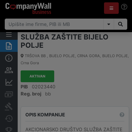
SLUŽBA ZAŠTITE BIJELO
POLJE
Sažetak
TRŠOVA BB , BIJELO POLJE, CRNA GORA
,
BIJELO POLJE
,
Osnovni podaci
Crna Gora
Osobe i vlasništvo
AKTIVAN
Finansijski podaci
PIB
02023440
Reg. broj
bb
Računi i blokade
Arhiva sudskih objava
OPIS KOMPANIJE
Promjene
AKCIONARSKO DRUŠTVO SLUŽBA ZAŠTITE
Konkurentne kompanije