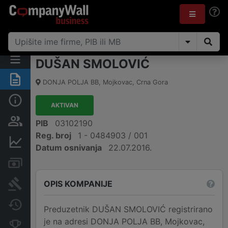
DUŠAN SMOLOVIĆ
Sažetak
DONJA POLJA BB
,
Mojkovac
,
Crna Gora
Osnovni podaci
AKTIVAN
Osobe i vlasništvo
PIB
03102190
Reg. broj
1 - 0484903 / 001
Finansijski podaci
Datum osnivanja
22.07.2016.
Računi i blokade
OPIS KOMPANIJE
Arhiva sudskih objava
Promjene
Preduzetnik DUŠAN SMOLOVIĆ registrirano
je na adresi DONJA POLJA BB, Mojkovac,
Konkurentne kompanije