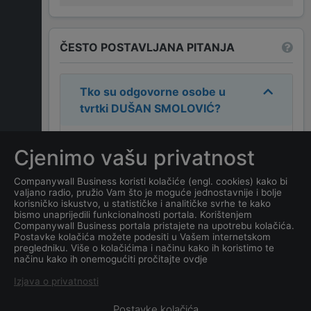
ČESTO POSTAVLJANA PITANJA
Tko su odgovorne osobe u
tvrtki
DUŠAN SMOLOVIĆ
?
Odgovorne osobe u tvrtki su:
Cjenimo vašu privatnost
DUŠAN SMOLOVIĆ
.
Companywall Business koristi kolačiće (engl. cookies) kako bi
valjano radio, pružio Vam što je moguće jednostavnije i bolje
Koja je adresa tvrtke
DUŠAN
korisničko iskustvo, u statističke i analitičke svrhe te kako
SMOLOVIĆ
?
bismo unaprijedili funkcionalnosti portala. Korištenjem
Companywall Business portala pristajete na upotrebu kolačića.
Postavke kolačića možete podesiti u Vašem internetskom
Koji je datum osnivanja
pregledniku. Više o kolačićima i načinu kako ih koristimo te
načinu kako ih onemogućiti pročitajte ovdje
tvrtke
DUŠAN SMOLOVIĆ
?
Izjava o privatnosti
Postavke kolačića