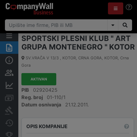
SPORTSKI PLESNI KLUB " ART
GRUPA MONTENEGRO " KOTOR
Sažetak
SV.VRAČA V 13/3 , KOTOR, CRNA GORA
,
KOTOR
,
Crna
Osnovni podaci
Gora
Osobe i vlasništvo
AKTIVAN
Finansijski podaci
PIB
02920425
Reg. broj
01-110/1
Računi i blokade
Datum osnivanja
21.12.2011.
Arhiva sudskih objava
Promjene
OPIS KOMPANIJE
Konkurentne kompanije