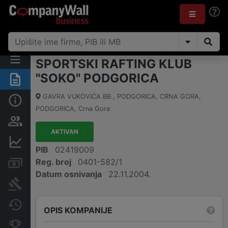
SPORTSKI RAFTING KLUB
"SOKO" PODGORICA
Sažetak
GAVRA VUKOVIĆA BB , PODGORICA, CRNA GORA
,
Osnovni podaci
PODGORICA
,
Crna Gora
Osobe i vlasništvo
AKTIVAN
Finansijski podaci
PIB
02419009
Reg. broj
0401-582/1
Računi i blokade
Datum osnivanja
22.11.2004.
Arhiva sudskih objava
Promjene
OPIS KOMPANIJE
Konkurentne kompanije