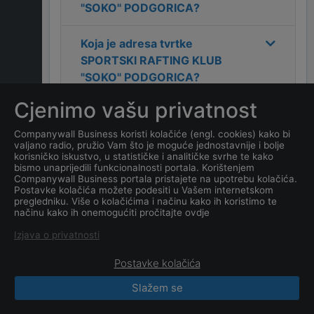
"SOKO" PODGORICA
?
Koja je adresa tvrtke
SPORTSKI RAFTING KLUB
"SOKO" PODGORICA
?
Cjenimo vašu privatnost
Koji je kontakt tvrtke
SPORTSKI RAFTING KLUB
Companywall Business koristi kolačiće (engl. cookies) kako bi
valjano radio, pružio Vam što je moguće jednostavnije i bolje
"SOKO" PODGORICA
?
korisničko iskustvo, u statističke i analitičke svrhe te kako
bismo unaprijedili funkcionalnosti portala. Korištenjem
Companywall Business portala pristajete na upotrebu kolačića.
Koji je datum osnivanja
Postavke kolačića možete podesiti u Vašem internetskom
tvrtke
SPORTSKI RAFTING
pregledniku. Više o kolačićima i načinu kako ih koristimo te
načinu kako ih onemogućiti pročitajte ovdje
KLUB "SOKO" PODGORICA
?
Izjava o privatnosti
Postavke kolačića
Slažem se
CompanyWall Business © 2026
|
Kontakt
|
Uslovi
korišćenja
|
Izjava o privatnosti