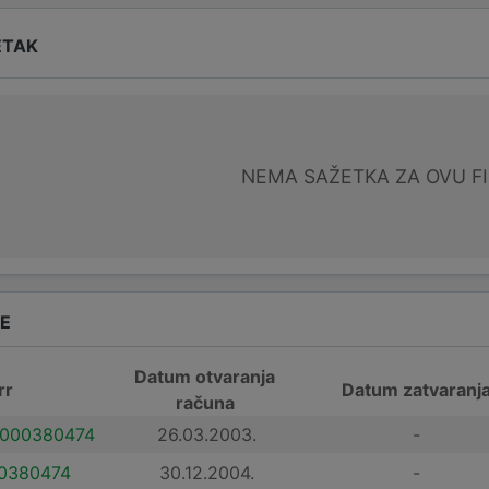
ETAK
NEMA SAŽETKA ZA OVU F
DE
Datum otvaranja
rr
Datum zatvaranj
računa
000380474
26.03.2003.
-
0380474
30.12.2004.
-