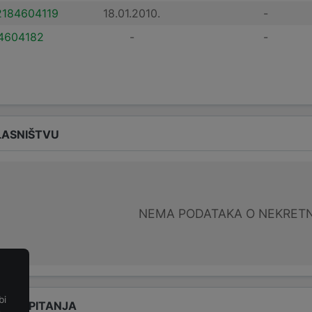
184604119
18.01.2010.
-
4604182
-
-
LASNIŠTVU
NEMA PODATAKA O NEKRET
bi
ANA PITANJA
e