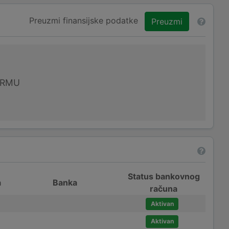
Preuzmi finansijske podatke
Preuzmi
IRMU
Status bankovnog
a
Banka
računa
Aktivan
Aktivan