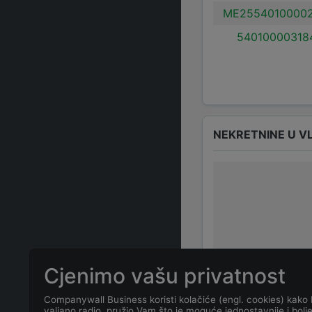
ME25540100002
54010000318
NEKRETNINE U V
Cjenimo vašu privatnost
Companywall Business koristi kolačiće (engl. cookies) kako 
ČESTO POSTAVLJ
valjano radio, pružio Vam što je moguće jednostavnije i bolj