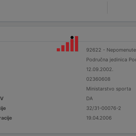
92622 - Nepomenute s
Područna jedinica Po
12.09.2002.
02360608
Ministarstvo sporta
DV
DA
ije
32/31-00076-2
acije
19.04.2006