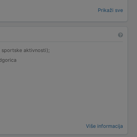
Prikaži sve
portske aktivnosti);
dgorica
Više informacija