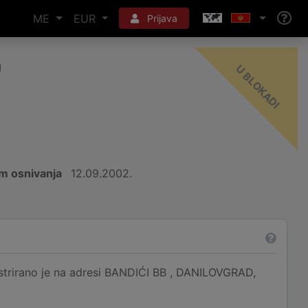
ME
EUR
Prijava
"
-
I
m osnivanja
12.09.2002.
rano je na adresi BANDIĆI BB , DANILOVGRAD,