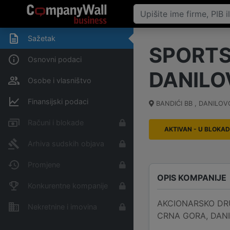
Sažetak
SPORTS
Osnovni podaci
DANIL
Osobe i vlasništvo
Finansijski podaci
BANDIĆI BB , DANILO
Računi i blokade
AKTIVAN - U BLOKAD
Arhiva sudskih objava
Promjene
OPIS KOMPANIJE
Konkurentne kompanije
AKCIONARSKO DRUŠ
Nekretnine i imovina
CRNA GORA, DANIL