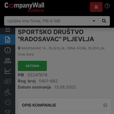
SPORTSKO DRUŠTVO
"RADOSAVAC" PLJEVLJA
Sažetak
RADOSAVAC 14 , PLJEVLJA, CRNA GORA
,
PLJEVLJA
,
Osnovni podaci
Crna Gora
Osobe i vlasništvo
AKTIVAN
Finansijski podaci
PIB
02247879
Reg. broj
0401-682
Računi i blokade
Datum osnivanja
13.09.2002.
Arhiva sudskih objava
Promjene
OPIS KOMPANIJE
Konkurentne kompanije