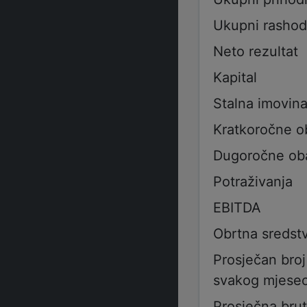
Ukupni rashod
Neto rezultat
Kapital
Stalna imovin
Kratkoročne 
Dugoročne ob
Potraživanja
EBITDA
Obrtna sredst
Prosječan broj
svakog mjesec
Prosječna bru