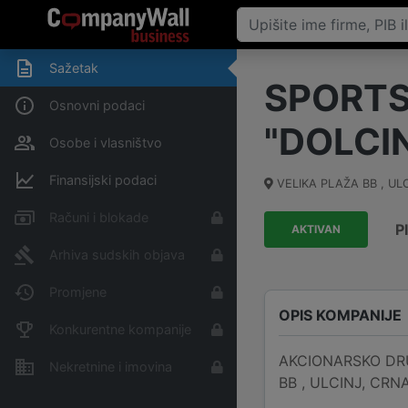
Sažetak
SPORTS
Osnovni podaci
"DOLCIN
Osobe i vlasništvo
Finansijski podaci
VELIKA PLAŽA BB , UL
Računi i blokade
P
AKTIVAN
Arhiva sudskih objava
Promjene
OPIS KOMPANIJE
Konkurentne kompanije
AKCIONARSKO DRU
Nekretnine i imovina
BB , ULCINJ, CRNA