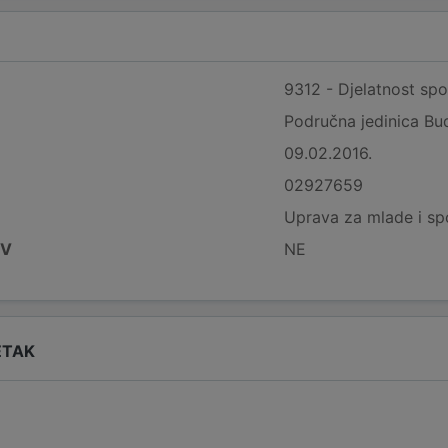
9312 - Djelatnost spo
Područna jedinica Bud
09.02.2016.
02927659
Uprava za mlade i sp
DV
NE
ETAK
i