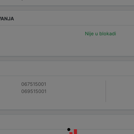
VANJA
Nije u blokadi
067515001
069515001