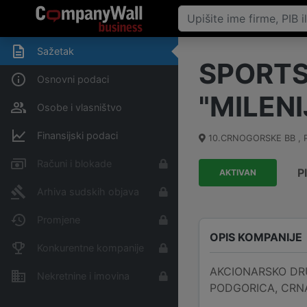
Sažetak
SPORTS
Osnovni podaci
"MILEN
Osobe i vlasništvo
Finansijski podaci
10.CRNOGORSKE BB ,
Računi i blokade
P
AKTIVAN
Arhiva sudskih objava
Promjene
OPIS KOMPANIJE
Konkurentne kompanije
AKCIONARSKO DRU
Nekretnine i imovina
PODGORICA, CRNA G