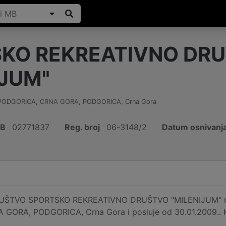
KO REKREATIVNO DR
IJUM"
 PODGORICA, CRNA GORA
,
PODGORICA
,
Crna Gora
IB
02771837
Reg. broj
06-3148/2
Datum osnivanj
ŠTVO SPORTSKO REKREATIVNO DRUŠTVO "MILENIJUM" regis
ORA, PODGORICA, Crna Gora i posluje od 30.01.2009.. Ko