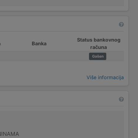
Status bankovnog
a
Banka
računa
Gašen
Više informacija
NINAMA