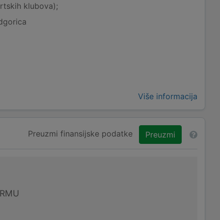
rtskih klubova);
dgorica
Više informacija
Preuzmi finansijske podatke
Preuzmi
IRMU