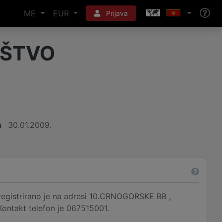
ME
EUR
Prijava
UŠTVO
a
30.01.2009.
trirano je na adresi 10.CRNOGORSKE BB ,
ntakt telefon je 067515001.