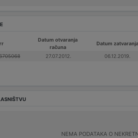
DE
Datum otvaranja
rr
Datum zatvaranj
računa
6705068
27.07.2012.
06.12.2019.
LASNIŠTVU
NEMA PODATAKA O NEKRET