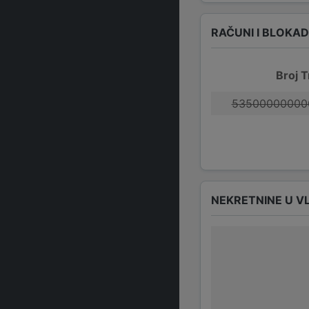
RAČUNI I BLOKA
Broj T
53500000000
NEKRETNINE U V