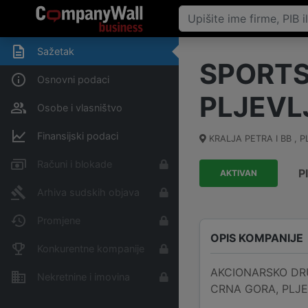
Sažetak
SPORTS
Osnovni podaci
PLJEVL
Osobe i vlasništvo
Finansijski podaci
KRALJA PETRA I BB , 
Računi i blokade
P
AKTIVAN
Arhiva sudskih objava
Promjene
OPIS KOMPANIJE
Konkurentne kompanije
AKCIONARSKO DRUŠ
Nekretnine i imovina
CRNA GORA, PLJEVL