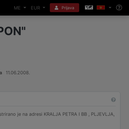
ME
EUR
Prijava
PON"
a
11.06.2008.
rano je na adresi KRALJA PETRA I BB , PLJEVLJA,