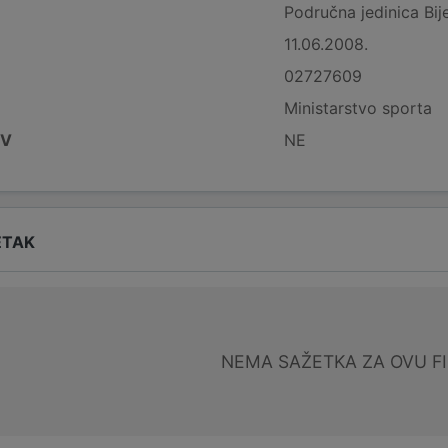
Područna jedinica Bije
11.06.2008.
02727609
Ministarstvo sporta
DV
NE
ETAK
NEMA SAŽETKA ZA OVU F