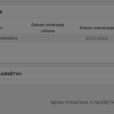
DE
Datum otvaranja
rr
Datum zatvaranj
računa
0964453
-
03.07.2020.
LASNIŠTVU
NEMA PODATAKA O NEKRET