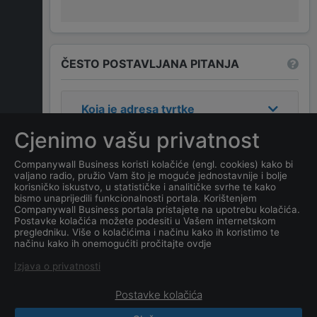
ČESTO POSTAVLJANA PITANJA
Koja je adresa tvrtke
STAMBENA ZGRADA " UL.
Cjenimo vašu privatnost
VUKA KARADŽIĆA BB
ZGRADA II ULAZ 3 " NIKŠIĆ
?
Companywall Business koristi kolačiće (engl. cookies) kako bi
valjano radio, pružio Vam što je moguće jednostavnije i bolje
korisničko iskustvo, u statističke i analitičke svrhe te kako
Koji je datum osnivanja
bismo unaprijedili funkcionalnosti portala. Korištenjem
Companywall Business portala pristajete na upotrebu kolačića.
tvrtke
STAMBENA ZGRADA "
Postavke kolačića možete podesiti u Vašem internetskom
UL. VUKA KARADŽIĆA BB
pregledniku. Više o kolačićima i načinu kako ih koristimo te
načinu kako ih onemogućiti pročitajte ovdje
ZGRADA II ULAZ 3 " NIKŠIĆ
?
Izjava o privatnosti
Postavke kolačića