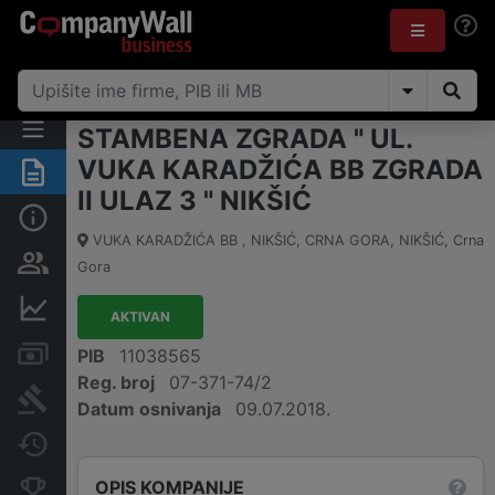
STAMBENA ZGRADA " UL.
VUKA KARADŽIĆA BB ZGRADA
Sažetak
II ULAZ 3 " NIKŠIĆ
Osnovni podaci
VUKA KARADŽIĆA BB , NIKŠIĆ, CRNA GORA
,
NIKŠIĆ
,
Crna
Osobe i vlasništvo
Gora
Finansijski podaci
AKTIVAN
Računi i blokade
PIB
11038565
Reg. broj
07-371-74/2
Arhiva sudskih objava
Datum osnivanja
09.07.2018.
Promjene
OPIS KOMPANIJE
Konkurentne kompanije