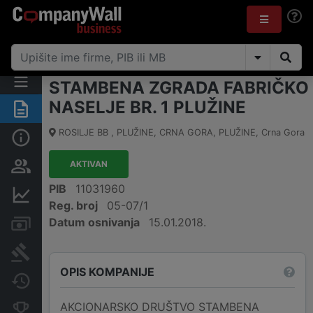
STAMBENA ZGRADA FABRIČKO
NASELJE BR. 1 PLUŽINE
Sažetak
ROSILJE BB , PLUŽINE, CRNA GORA
,
PLUŽINE
,
Crna Gora
Osnovni podaci
AKTIVAN
Osobe i vlasništvo
PIB
11031960
Finansijski podaci
Reg. broj
05-07/1
Datum osnivanja
15.01.2018.
Računi i blokade
Arhiva sudskih objava
OPIS KOMPANIJE
Promjene
AKCIONARSKO DRUŠTVO STAMBENA
Konkurentne kompanije