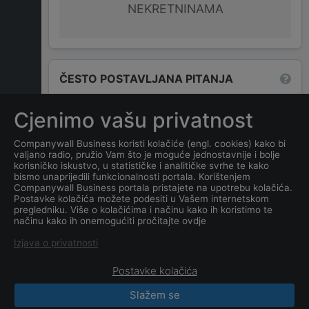
NEKRETNINAMA
ČESTO POSTAVLJANA PITANJA
Cjenimo vašu privatnost
Koja je adresa tvrtke
STAMBENA ZGRADA
Companywall Business koristi kolačiće (engl. cookies) kako bi
valjano radio, pružio Vam što je moguće jednostavnije i bolje
"NIKOLJAC II"
?
korisničko iskustvo, u statističke i analitičke svrhe te kako
bismo unaprijedili funkcionalnosti portala. Korištenjem
Companywall Business portala pristajete na upotrebu kolačića.
Koji je datum osnivanja
Postavke kolačića možete podesiti u Vašem internetskom
tvrtke
STAMBENA ZGRADA
pregledniku. Više o kolačićima i načinu kako ih koristimo te
načinu kako ih onemogućiti pročitajte ovdje
"NIKOLJAC II"
?
Izjava o privatnosti
Postavke kolačića
Slažem se
CompanyWall Business © 2026
|
Kontakt
|
Uslovi
korišćenja
|
Izjava o privatnosti