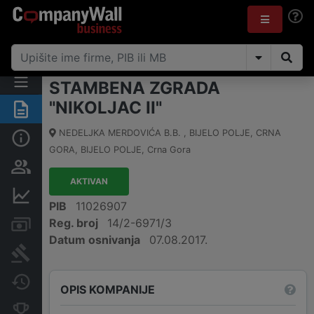
STAMBENA ZGRADA
"NIKOLJAC II"
Sažetak
NEDELJKA MERDOVIĆA B.B. , BIJELO POLJE, CRNA
Osnovni podaci
GORA
,
BIJELO POLJE
,
Crna Gora
Osobe i vlasništvo
AKTIVAN
Finansijski podaci
PIB
11026907
Reg. broj
14/2-6971/3
Računi i blokade
Datum osnivanja
07.08.2017.
Arhiva sudskih objava
Promjene
OPIS KOMPANIJE
Konkurentne kompanije