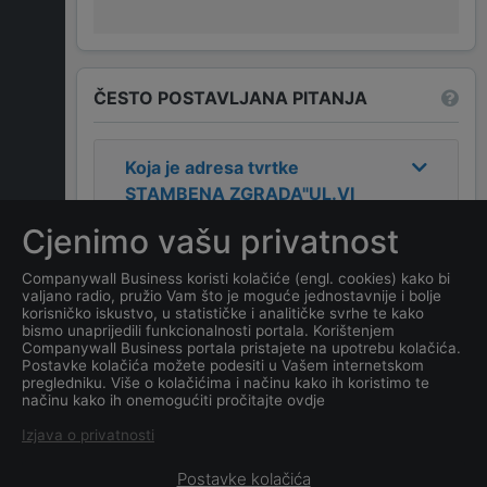
ČESTO POSTAVLJANA PITANJA
Koja je adresa tvrtke
STAMBENA ZGRADA"UL.VI
CRNOGORSKE BRIGADE I-
Cjenimo vašu privatnost
8,III-1"NIKŠIĆ
?
Companywall Business koristi kolačiće (engl. cookies) kako bi
valjano radio, pružio Vam što je moguće jednostavnije i bolje
Koji je datum osnivanja
korisničko iskustvo, u statističke i analitičke svrhe te kako
tvrtke
STAMBENA
bismo unaprijedili funkcionalnosti portala. Korištenjem
Companywall Business portala pristajete na upotrebu kolačića.
ZGRADA"UL.VI
Postavke kolačića možete podesiti u Vašem internetskom
CRNOGORSKE BRIGADE I-
pregledniku. Više o kolačićima i načinu kako ih koristimo te
načinu kako ih onemogućiti pročitajte ovdje
8,III-1"NIKŠIĆ
?
Izjava o privatnosti
Postavke kolačića