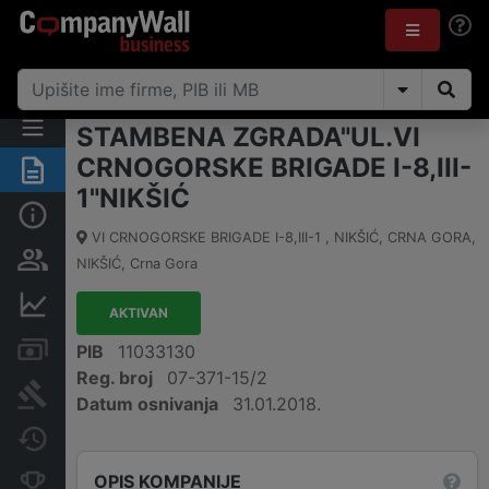
STAMBENA ZGRADA"UL.VI
CRNOGORSKE BRIGADE I-8,III-
Sažetak
1"NIKŠIĆ
Osnovni podaci
VI CRNOGORSKE BRIGADE I-8,III-1 , NIKŠIĆ, CRNA GORA
,
Osobe i vlasništvo
NIKŠIĆ
,
Crna Gora
Finansijski podaci
AKTIVAN
Računi i blokade
PIB
11033130
Reg. broj
07-371-15/2
Arhiva sudskih objava
Datum osnivanja
31.01.2018.
Promjene
OPIS KOMPANIJE
Konkurentne kompanije