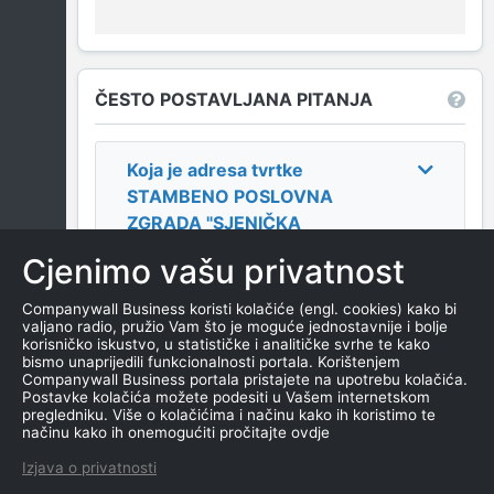
ČESTO POSTAVLJANA PITANJA
Koja je adresa tvrtke
STAMBENO POSLOVNA
ZGRADA "SJENIČKA
ZGRADA ULAZ I" BIJELO
Cjenimo vašu privatnost
POLJE
?
Companywall Business koristi kolačiće (engl. cookies) kako bi
valjano radio, pružio Vam što je moguće jednostavnije i bolje
Koji je datum osnivanja
korisničko iskustvo, u statističke i analitičke svrhe te kako
tvrtke
STAMBENO
bismo unaprijedili funkcionalnosti portala. Korištenjem
Companywall Business portala pristajete na upotrebu kolačića.
POSLOVNA ZGRADA
Postavke kolačića možete podesiti u Vašem internetskom
"SJENIČKA ZGRADA ULAZ I"
pregledniku. Više o kolačićima i načinu kako ih koristimo te
načinu kako ih onemogućiti pročitajte ovdje
BIJELO POLJE
?
Izjava o privatnosti