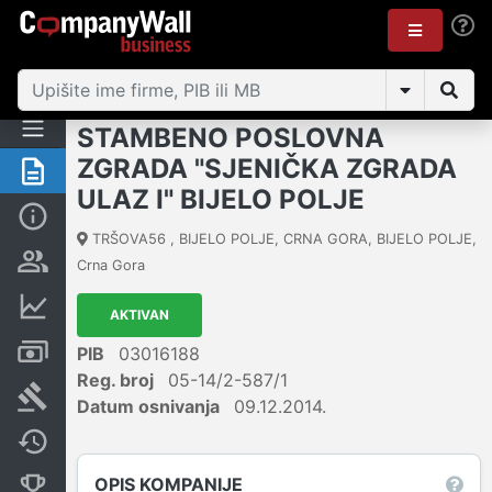
STAMBENO POSLOVNA
ZGRADA "SJENIČKA ZGRADA
Sažetak
ULAZ I" BIJELO POLJE
Osnovni podaci
TRŠOVA56 , BIJELO POLJE, CRNA GORA
,
BIJELO POLJE
,
Osobe i vlasništvo
Crna Gora
Finansijski podaci
AKTIVAN
Računi i blokade
PIB
03016188
Reg. broj
05-14/2-587/1
Arhiva sudskih objava
Datum osnivanja
09.12.2014.
Promjene
OPIS KOMPANIJE
Konkurentne kompanije