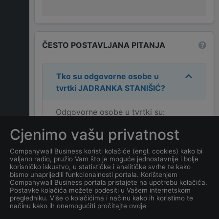
ČESTO POSTAVLJANA PITANJA
Tko su odgovorne osobe u
tvrtki
JADRANKA STANIŠIĆ
?
Odgovorne osobe u tvrtki su:
JADRANKA STANIŠIĆ
.
Cjenimo vašu privatnost
Koja je adresa tvrtke
Companywall Business koristi kolačiće (engl. cookies) kako bi
valjano radio, pružio Vam što je moguće jednostavnije i bolje
JADRANKA STANIŠIĆ
?
korisničko iskustvo, u statističke i analitičke svrhe te kako
bismo unaprijedili funkcionalnosti portala. Korištenjem
Companywall Business portala pristajete na upotrebu kolačića.
Koji je datum osnivanja
Postavke kolačića možete podesiti u Vašem internetskom
tvrtke
JADRANKA
pregledniku. Više o kolačićima i načinu kako ih koristimo te
načinu kako ih onemogućiti pročitajte ovdje
STANIŠIĆ
?