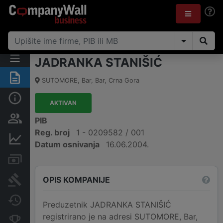
JADRANKA STANIŠIĆ
Sažetak
SUTOMORE
,
Bar, Bar
,
Crna Gora
Osnovni podaci
AKTIVAN
Osobe i vlasništvo
PIB
Reg. broj
1 - 0209582 / 001
Finansijski podaci
Datum osnivanja
16.06.2004.
Računi i blokade
OPIS KOMPANIJE
Arhiva sudskih objava
Promjene
Preduzetnik JADRANKA STANIŠIĆ
registrirano je na adresi SUTOMORE, Bar,
Konkurentne kompanije