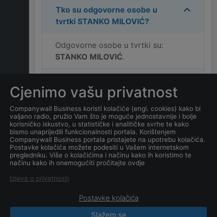
Tko su odgovorne osobe u
tvrtki
STANKO MILOVIĆ
?
Odgovorne osobe u tvrtki su:
STANKO MILOVIĆ
.
Koja je adresa tvrtke
Cjenimo vašu privatnost
STANKO MILOVIĆ
?
Companywall Business koristi kolačiće (engl. cookies) kako bi
valjano radio, pružio Vam što je moguće jednostavnije i bolje
Koji je kontakt tvrtke
korisničko iskustvo, u statističke i analitičke svrhe te kako
STANKO MILOVIĆ
?
bismo unaprijedili funkcionalnosti portala. Korištenjem
Companywall Business portala pristajete na upotrebu kolačića.
Postavke kolačića možete podesiti u Vašem internetskom
Koji je datum osnivanja
pregledniku. Više o kolačićima i načinu kako ih koristimo te
načinu kako ih onemogućiti pročitajte ovdje
tvrtke
STANKO MILOVIĆ
?
Izjava o privatnosti
Postavke kolačića
Slažem se
CompanyWall Business © 2026
|
Kontakt
|
Uslovi