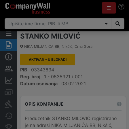
STANKO MILOVIĆ
Sažetak
NIKA MILJANIĆA BB
,
Nikšić
,
Crna Gora
Osnovni podaci
AKTIVAN - U BLOKADI
Osobe i vlasništvo
PIB
03343634
Reg. broj
1 - 0535921 / 001
Finansijski podaci
Datum osnivanja
03.02.2021.
Računi i blokade
OPIS KOMPANIJE
Arhiva sudskih objava
Promjene
Preduzetnik STANKO MILOVIĆ registrirano
je na adresi NIKA MILJANIĆA BB, Nikšić,
Konkurentne kompanije