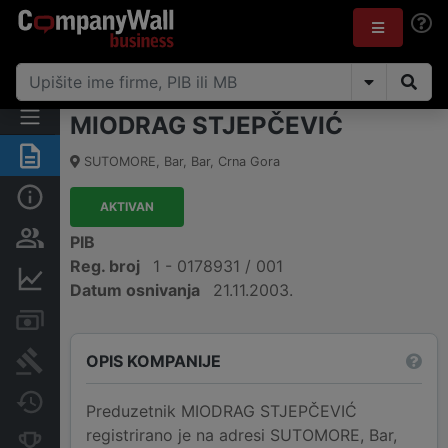
MIODRAG STJEPČEVIĆ
Sažetak
SUTOMORE
,
Bar, Bar
,
Crna Gora
Osnovni podaci
AKTIVAN
Osobe i vlasništvo
PIB
Reg. broj
1 - 0178931 / 001
Finansijski podaci
Datum osnivanja
21.11.2003.
Računi i blokade
OPIS KOMPANIJE
Arhiva sudskih objava
Promjene
Preduzetnik MIODRAG STJEPČEVIĆ
registrirano je na adresi SUTOMORE, Bar,
Konkurentne kompanije