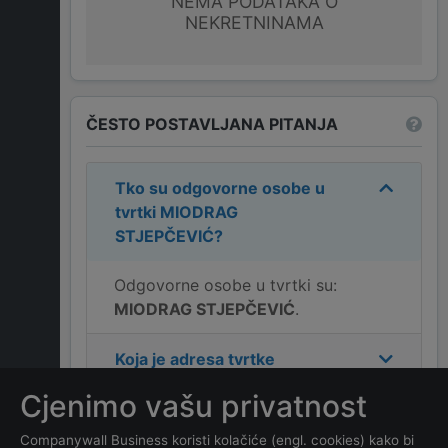
NEMA PODATAKA O
NEKRETNINAMA
ČESTO POSTAVLJANA PITANJA
Tko su odgovorne osobe u
tvrtki
MIODRAG
STJEPČEVIĆ
?
Odgovorne osobe u tvrtki su:
MIODRAG STJEPČEVIĆ
.
Koja je adresa tvrtke
MIODRAG STJEPČEVIĆ
?
Cjenimo vašu privatnost
Koji je kontakt tvrtke
Companywall Business koristi kolačiće (engl. cookies) kako bi