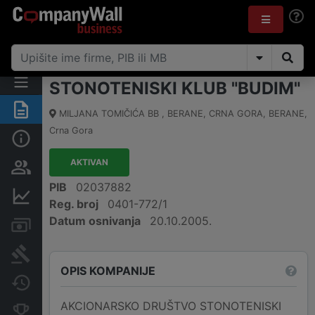
STONOTENISKI KLUB "BUDIM"
Sažetak
MILJANA TOMIČIĆA BB , BERANE, CRNA GORA
,
BERANE
,
Crna Gora
Osnovni podaci
AKTIVAN
Osobe i vlasništvo
PIB
02037882
Finansijski podaci
Reg. broj
0401-772/1
Datum osnivanja
20.10.2005.
Računi i blokade
Arhiva sudskih objava
OPIS KOMPANIJE
Promjene
AKCIONARSKO DRUŠTVO STONOTENISKI
Konkurentne kompanije