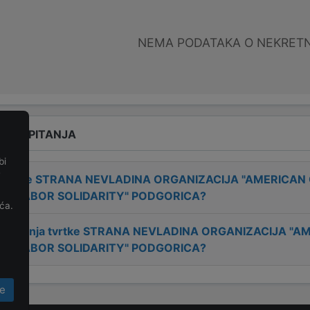
NEMA PODATAKA O NEKRET
ANA PITANJA
bi
e
 tvrtke
STRANA NEVLADINA ORGANIZACIJA "AMERICAN
AL LABOR SOLIDARITY" PODGORICA
?
ća.
osnivanja tvrtke
STRANA NEVLADINA ORGANIZACIJA "A
AL LABOR SOLIDARITY" PODGORICA
?
e