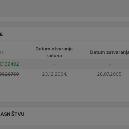
DE
Datum otvaranja
rr
Datum zatvaranj
računa
0139402
-
-
0526750
23.12.2004.
28.07.2005.
LASNIŠTVU