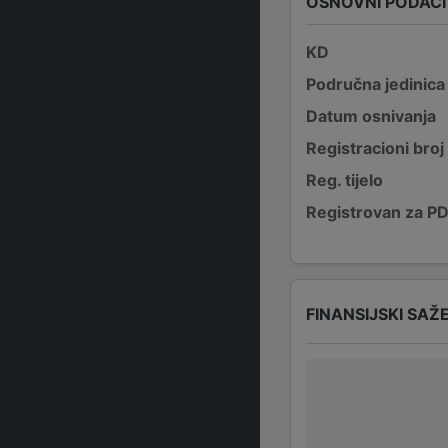
OSNOVNI PODACI
KD
Područna jedinica
Datum osnivanja
Registracioni broj
Reg. tijelo
Registrovan za P
FINANSIJSKI SAŽ