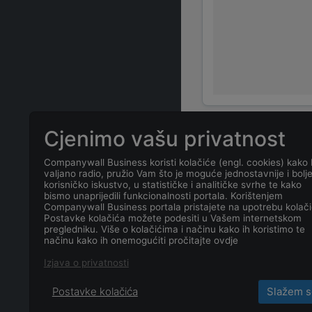
Cjenimo vašu privatnost
ČESTO POSTAVLJ
Companywall Business koristi kolačiće (engl. cookies) kako 
valjano radio, pružio Vam što je moguće jednostavnije i bolj
Koja je adresa
korisničko iskustvo, u statističke i analitičke svrhe te kako
INTERNATION
bismo unaprijedili funkcionalnosti portala. Korištenjem
Companywall Business portala pristajete na upotrebu kolači
Postavke kolačića možete podesiti u Vašem internetskom
pregledniku. Više o kolačićima i načinu kako ih koristimo te
Koji je datum 
načinu kako ih onemogućiti pročitajte ovdje
INTERNATION
Izjava o privatnosti
Postavke kolačića
Slažem s