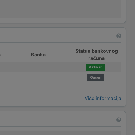
Status bankovnog
a
Banka
računa
Aktivan
Gašen
Više informacija