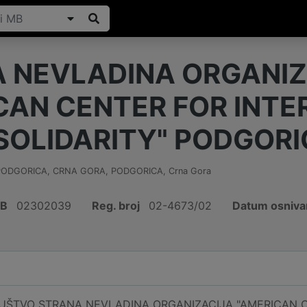
 NEVLADINA ORGANIZ
CAN CENTER FOR INTE
SOLIDARITY" PODGOR
PODGORICA, CRNA GORA
,
PODGORICA
,
Crna Gora
IB
02302039
Reg. broj
02-4673/02
Datum osniva
UŠTVO STRANA NEVLADINA ORGANIZACIJA "AMERICAN C