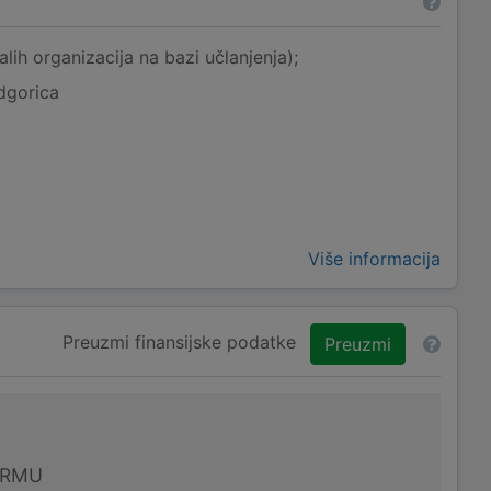
lih organizacija na bazi učlanjenja);
dgorica
Više informacija
Preuzmi finansijske podatke
Preuzmi
IRMU