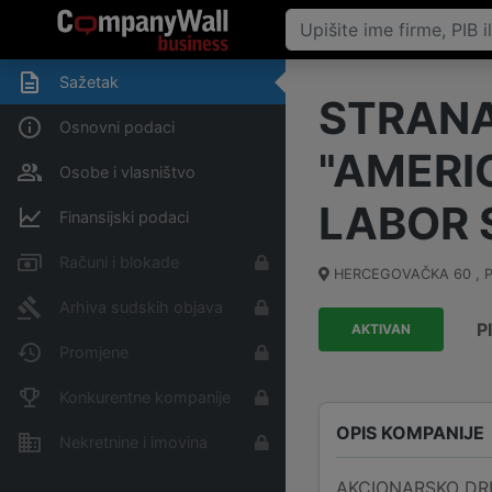
Sažetak
STRANA
Osnovni podaci
"AMERI
Osobe i vlasništvo
LABOR 
Finansijski podaci
Računi i blokade
HERCEGOVAČKA 60 , 
Arhiva sudskih objava
P
AKTIVAN
Promjene
Konkurentne kompanije
OPIS KOMPANIJE
Nekretnine i imovina
AKCIONARSKO DR