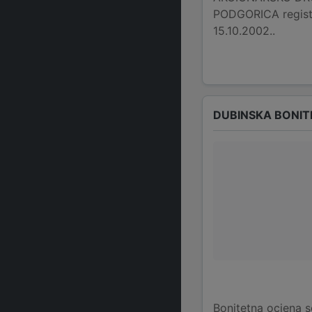
PODGORICA regist
15.10.2002..
DUBINSKA BONIT
Bonitetna ocjena s