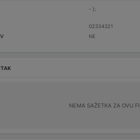
- );
02334321
DV
NE
ETAK
NEMA SAŽETKA ZA OVU F