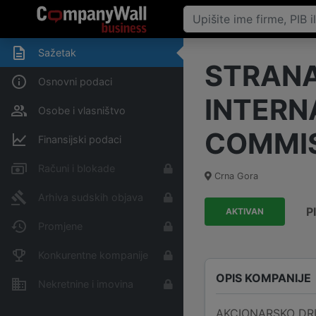
Sažetak
STRANA
Osnovni podaci
INTERN
Osobe i vlasništvo
COMMIS
Finansijski podaci
Računi i blokade
Crna Gora
Arhiva sudskih objava
P
AKTIVAN
Promjene
Konkurentne kompanije
OPIS KOMPANIJE
Nekretnine i imovina
AKCIONARSKO DR