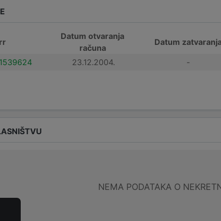
DE
Datum otvaranja
rr
Datum zatvaranj
računa
1539624
23.12.2004.
-
LASNIŠTVU
NEMA PODATAKA O NEKRET