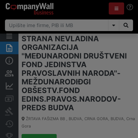
STRANA NEVLADINA
ORGANIZACIJA
Sažetak
''MEĐUNARODNI DRUŠTVENI
Osnovni podaci
FOND JEDINSTVA
PRAVOSLAVNIH NARODA''-
Osobe i vlasništvo
MEŽDUNARODIĐGI
Finansijski podaci
OBŠESTV.FOND
EDINS.PRAVOS.NARODOV-
Računi i blokade
PREDS BUDVA
Arhiva sudskih objava
ŽRTAVA FAŠIZMA BB , BUDVA, CRNA GORA
,
BUDVA
,
Crna
Promjene
Gora
Konkurentne kompanije