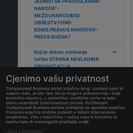
JEDINSTVA PRAVOSLAVNIH
NARODA''-
MEŽDUNARODIĐGI
OBŠESTV.FOND
EDINS.PRAVOS.NARODOV-
PREDS BUDVA
?
Koji je datum osnivanja
tvrtke
STRANA NEVLADINA
ORGANIZACIJA
''MEĐUNARODNI
Cjenimo vašu privatnost
DRUŠTVENI FOND
JEDINSTVA PRAVOSLAVNIH
Companywall Business koristi kolačiće (engl. cookies) kako bi
valjano radio, pružio Vam što je moguće jednostavnije i bolje
NARODA''-
korisničko iskustvo, u statističke i analitičke svrhe te kako
MEŽDUNARODIĐGI
bismo unaprijedili funkcionalnosti portala. Korištenjem
Companywall Business portala pristajete na upotrebu kolačića.
OBŠESTV.FOND
Postavke kolačića možete podesiti u Vašem internetskom
EDINS.PRAVOS.NARODOV-
pregledniku. Više o kolačićima i načinu kako ih koristimo te
načinu kako ih onemogućiti pročitajte ovdje
PREDS BUDVA
?
Izjava o privatnosti