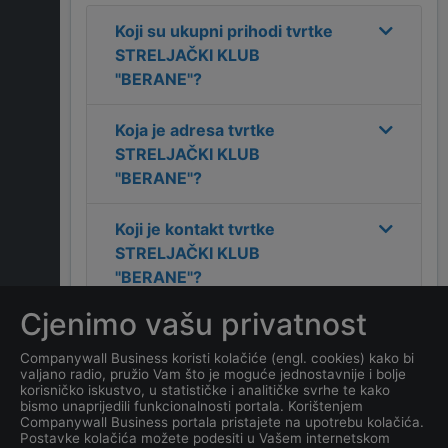
Koji su ukupni prihodi tvrtke
STRELJAČKI KLUB
"BERANE"
?
Koja je adresa tvrtke
STRELJAČKI KLUB
"BERANE"
?
Koji je kontakt tvrtke
STRELJAČKI KLUB
"BERANE"
?
Cjenimo vašu privatnost
Koliko ima zaposlenih
kompanija
STRELJAČKI
Companywall Business koristi kolačiće (engl. cookies) kako bi
valjano radio, pružio Vam što je moguće jednostavnije i bolje
KLUB "BERANE"
?
korisničko iskustvo, u statističke i analitičke svrhe te kako
bismo unaprijedili funkcionalnosti portala. Korištenjem
Companywall Business portala pristajete na upotrebu kolačića.
Koji je datum osnivanja
Postavke kolačića možete podesiti u Vašem internetskom