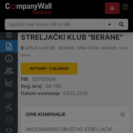
STRELJAČKI KLUB "BERANE"
Sažetak
DONJE LUGE BB , BERANE, CRNA GORA
,
BERANE
,
Crna
Gora
Osnovni podaci
AKTIVAN - U BLOKADI
Osobe i vlasništvo
PIB
02703904
Finansijski podaci
Reg. broj
06-192
Datum osnivanja
03.12.2013.
Računi i blokade
Arhiva sudskih objava
OPIS KOMPANIJE
Promjene
AKCIONARSKO DRUŠTVO STRELJAČKI
Konkurentne kompanije