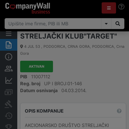
STRELJAČKI KLUB"TARGET"
Sažetak
4 JUL 53 , PODGORICA, CRNA GORA
,
PODGORICA
,
Crna
Gora
Osnovni podaci
AKTIVAN
Osobe i vlasništvo
PIB
11007112
Finansijski podaci
Reg. broj
UP I BROJ:01-146
Datum osnivanja
04.03.2014.
Računi i blokade
Arhiva sudskih objava
OPIS KOMPANIJE
Promjene
AKCIONARSKO DRUŠTVO STRELJAČKI
Konkurentne kompanije