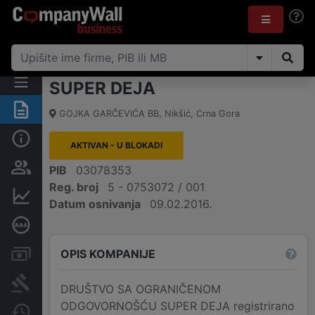
SUPER DEJA
Sažetak
GOJKA GARČEVIĆA BB
,
Nikšić
,
Crna Gora
Osnovni podaci
AKTIVAN - U BLOKADI
Osobe i vlasništvo
PIB
03078353
Reg. broj
5 - 0753072 / 001
Finansijski podaci
Datum osnivanja
09.02.2016.
Dubinska bonitetna ocjena
OPIS KOMPANIJE
Računi i blokade
Arhiva sudskih objava
DRUŠTVO SA OGRANIČENOM
ODGOVORNOŠĆU SUPER DEJA registrirano
Promjene