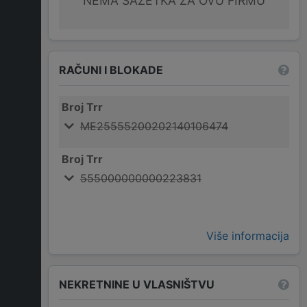
NEMA SAŽETKA ZA OVU FIRMU
RAČUNI I BLOKADE
Broj Trr
ME25555200202140106474
Broj Trr
555000000000223831
Više informacija
NEKRETNINE U VLASNIŠTVU