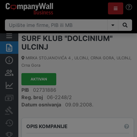
SURF KLUB "DOLCINIUM"
ULCINJ
Sažetak
MIRKA STOJANOVIĆA 4 , ULCINJ, CRNA GORA
,
ULCINJ
,
Osnovni podaci
Crna Gora
Osobe i vlasništvo
AKTIVAN
Finansijski podaci
PIB
02731886
Reg. broj
06-2248/2
Računi i blokade
Datum osnivanja
09.09.2008.
Arhiva sudskih objava
Promjene
OPIS KOMPANIJE
Konkurentne kompanije