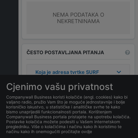
NEMA PODATAKA O
NEKRETNINAMA
ČESTO POSTAVLJANA PITANJA
Koja je adresa tvrtke
SURF
KLUB "DOLCINIUM" ULCINJ
?
Cjenimo vašu privatnost
Koji je kontakt tvrtke
SURF
Companywall Business koristi kolačiće (engl. cookies) kako bi
valjano radio, pružio Vam što je moguće jednostavnije i bolje
KLUB "DOLCINIUM" ULCINJ
?
korisničko iskustvo, u statističke i analitičke svrhe te kako
bismo unaprijedili funkcionalnosti portala. Korištenjem
Companywall Business portala pristajete na upotrebu kolačića.
Koji je datum osnivanja
Postavke kolačića možete podesiti u Vašem internetskom
tvrtke
SURF KLUB
pregledniku. Više o kolačićima i načinu kako ih koristimo te
načinu kako ih onemogućiti pročitajte ovdje
"DOLCINIUM" ULCINJ
?