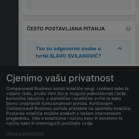
ČESTO POSTAVLJANA PITANJA
Tko su odgovorne osobe u
tvrtki
SLAVO SVILANOVIĆ
?
Odgovorne osobe u tvrtki su:
Cjenimo vašu privatnost
SLAVO SVILANOVIĆ
.
Companywall Business koristi kolačiće (engl. cookies) kako bi
valjano radio, pružio Vam što je moguće jednostavnije i bolje
Koja je adresa tvrtke
SLAVO
korisničko iskustvo, u statističke i analitičke svrhe te kako
SVILANOVIĆ
?
bismo unaprijedili funkcionalnosti portala. Korištenjem
Companywall Business portala pristajete na upotrebu kolačića.
Postavke kolačića možete podesiti u Vašem internetskom
Koji je datum osnivanja
pregledniku. Više o kolačićima i načinu kako ih koristimo te
načinu kako ih onemogućiti pročitajte ovdje
tvrtke
SLAVO SVILANOVIĆ
?
Izjava o privatnosti