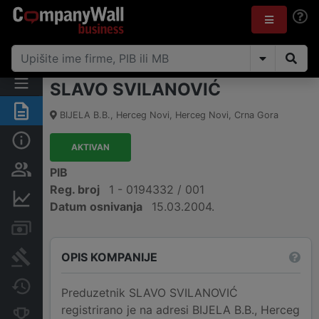
SLAVO SVILANOVIĆ
Sažetak
BIJELA B.B.
,
Herceg Novi, Herceg Novi
,
Crna Gora
Osnovni podaci
AKTIVAN
Osobe i vlasništvo
PIB
Reg. broj
1 - 0194332 / 001
Finansijski podaci
Datum osnivanja
15.03.2004.
Računi i blokade
OPIS KOMPANIJE
Arhiva sudskih objava
Promjene
Preduzetnik SLAVO SVILANOVIĆ
registrirano je na adresi BIJELA B.B., Herceg
Konkurentne kompanije