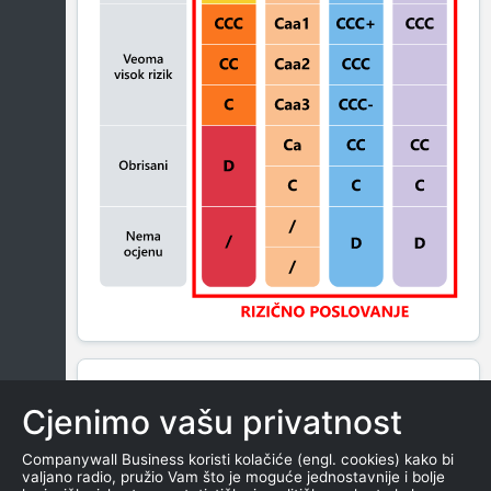
BLOKADA
Cjenimo vašu privatnost
Companywall Business koristi kolačiće (engl. cookies) kako bi
valjano radio, pružio Vam što je moguće jednostavnije i bolje
SAŽETAK PRIKAZUJE BROJ SUDSKIH