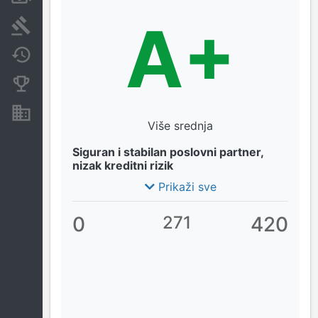
A+
Arhiva sudskih objava
Promjene
Konkurentne kompanije
Nekretnine i imovina
Više srednja
Siguran i stabilan poslovni partner,
nizak kreditni rizik
Prikaži sve
0
271
420