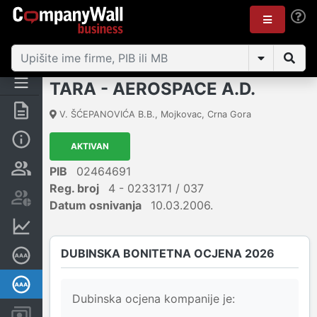
TARA - AEROSPACE A.D.
Sažetak
V. ŠĆEPANOVIĆA B.B.
,
Mojkovac
,
Crna Gora
Osnovni podaci
AKTIVAN
Osobe i vlasništvo
PIB
02464691
Reg. broj
4 - 0233171 / 037
Akcionarska knjiga
Datum osnivanja
10.03.2006.
Finansijski podaci
DUBINSKA BONITETNA OCJENA 2026
Sertifikat bonitetne izvrsnosti
Dubinska bonitetna ocjena
Dubinska ocjena kompanije je:
Računi i blokade