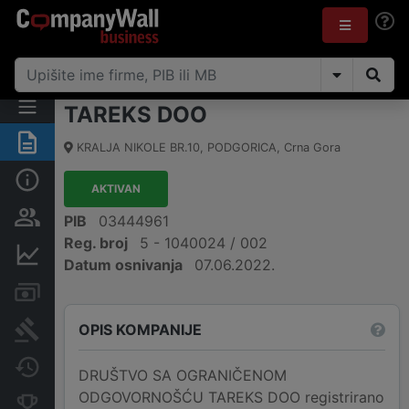
TAREKS DOO
Sažetak
KRALJA NIKOLE BR.10
,
PODGORICA
,
Crna Gora
Osnovni podaci
AKTIVAN
Osobe i vlasništvo
PIB
03444961
Reg. broj
5 - 1040024 / 002
Finansijski podaci
Datum osnivanja
07.06.2022.
Računi i blokade
OPIS KOMPANIJE
Arhiva sudskih objava
Promjene
DRUŠTVO SA OGRANIČENOM
ODGOVORNOŠĆU TAREKS DOO registrirano
Konkurentne kompanije