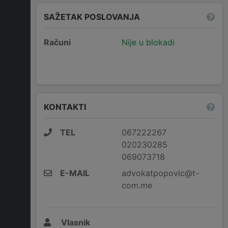
SAŽETAK POSLOVANJA
Računi
Nije u blokadi
KONTAKTI
TEL
067222267
020230285
069073718
E-MAIL
advokatpopovic@t-
com.me
Vlasnik