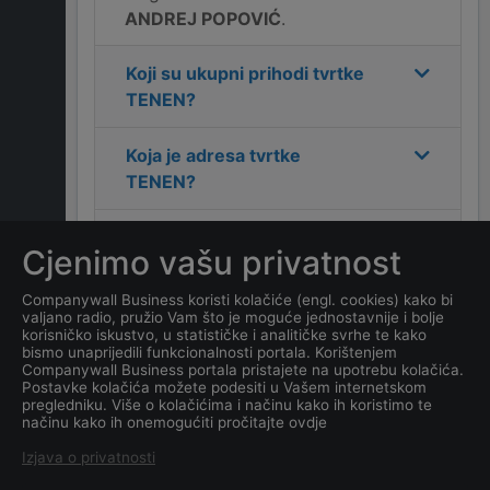
ANDREJ POPOVIĆ
.
Koji su ukupni prihodi tvrtke
TENEN
?
Koja je adresa tvrtke
TENEN
?
Koji je kontakt tvrtke
Cjenimo vašu privatnost
TENEN
?
Companywall Business koristi kolačiće (engl. cookies) kako bi
valjano radio, pružio Vam što je moguće jednostavnije i bolje
Koliko ima zaposlenih
korisničko iskustvo, u statističke i analitičke svrhe te kako
kompanija
TENEN
?
bismo unaprijedili funkcionalnosti portala. Korištenjem
Companywall Business portala pristajete na upotrebu kolačića.
Postavke kolačića možete podesiti u Vašem internetskom
Koji je datum osnivanja
pregledniku. Više o kolačićima i načinu kako ih koristimo te
načinu kako ih onemogućiti pročitajte ovdje
tvrtke
TENEN
?
Izjava o privatnosti