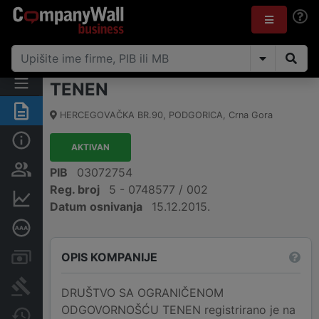
TENEN
Sažetak
HERCEGOVAČKA BR.90
,
PODGORICA
,
Crna Gora
Osnovni podaci
AKTIVAN
Osobe i vlasništvo
PIB
03072754
Reg. broj
5 - 0748577 / 002
Finansijski podaci
Datum osnivanja
15.12.2015.
Dubinska bonitetna ocjena
OPIS KOMPANIJE
Računi i blokade
Arhiva sudskih objava
DRUŠTVO SA OGRANIČENOM
ODGOVORNOŠĆU TENEN registrirano je na
Promjene