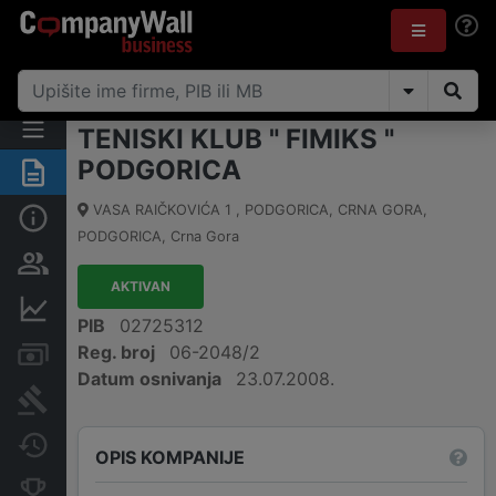
TENISKI KLUB " FIMIKS "
PODGORICA
Sažetak
VASA RAIČKOVIĆA 1 , PODGORICA, CRNA GORA
,
Osnovni podaci
PODGORICA
,
Crna Gora
Osobe i vlasništvo
AKTIVAN
Finansijski podaci
PIB
02725312
Reg. broj
06-2048/2
Računi i blokade
Datum osnivanja
23.07.2008.
Arhiva sudskih objava
Promjene
OPIS KOMPANIJE
Konkurentne kompanije