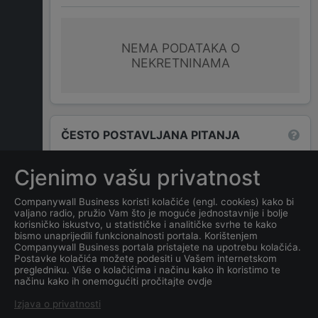
NEMA PODATAKA O
NEKRETNINAMA
ČESTO POSTAVLJANA PITANJA
Cjenimo vašu privatnost
Koja je adresa tvrtke
TENISKI
KLUB " FIMIKS "
Companywall Business koristi kolačiće (engl. cookies) kako bi
valjano radio, pružio Vam što je moguće jednostavnije i bolje
PODGORICA
?
korisničko iskustvo, u statističke i analitičke svrhe te kako
bismo unaprijedili funkcionalnosti portala. Korištenjem
Companywall Business portala pristajete na upotrebu kolačića.
Koji je datum osnivanja
Postavke kolačića možete podesiti u Vašem internetskom
tvrtke
TENISKI KLUB "
pregledniku. Više o kolačićima i načinu kako ih koristimo te
načinu kako ih onemogućiti pročitajte ovdje
FIMIKS " PODGORICA
?
Izjava o privatnosti