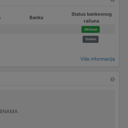
Status bankovnog
a
Banka
računa
Aktivan
Gašen
Više informacija
NINAMA