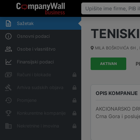
Sažetak
TENISKI
Osnovni podaci
MILA BOŠKOVIĆA 6H ,
Osobe i vlasništvo
Finansijski podaci
P
AKTIVAN
Računi i blokade
Arhiva sudskih objava
OPIS KOMPANIJE
Promjene
AKCIONARSKO DRUŠ
Konkurentne kompanije
Crna Gora i posluj
Nekretnine i imovina