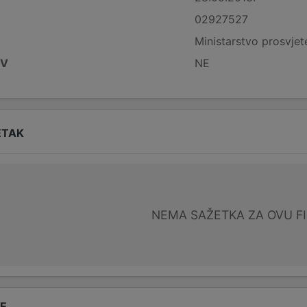
02927527
Ministarstvo prosvjet
DV
NE
ETAK
NEMA SAŽETKA ZA OVU F
DE