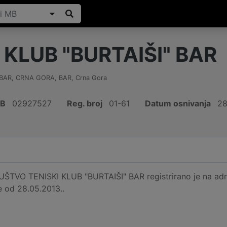
 KLUB "BURTAIŠI" BAR
 BAR, CRNA GORA
,
BAR
,
Crna Gora
IB
02927527
Reg. broj
01-61
Datum osnivanja
28
TVO TENISKI KLUB "BURTAIŠI" BAR registrirano je na ad
e od 28.05.2013..