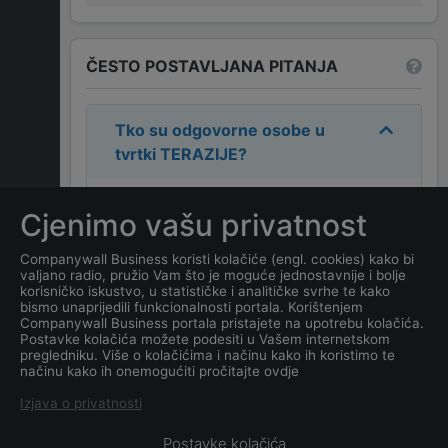
ČESTO POSTAVLJANA PITANJA
Tko su odgovorne osobe u
tvrtki
TERAZIJE
?
Odgovorne osobe u tvrtki su:
Cjenimo vašu privatnost
ZORAN JANOVIĆ
.
Companywall Business koristi kolačiće (engl. cookies) kako bi
valjano radio, pružio Vam što je moguće jednostavnije i bolje
Koja je adresa tvrtke
korisničko iskustvo, u statističke i analitičke svrhe te kako
TERAZIJE
?
bismo unaprijedili funkcionalnosti portala. Korištenjem
Companywall Business portala pristajete na upotrebu kolačića.
Postavke kolačića možete podesiti u Vašem internetskom
Koji je datum osnivanja
pregledniku. Više o kolačićima i načinu kako ih koristimo te
načinu kako ih onemogućiti pročitajte ovdje
tvrtke
TERAZIJE
?
Izjava o privatnosti
Postavke kolačića