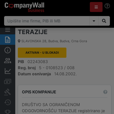
TERAZIJE
Sažetak
SLAVONSKA 28
,
Budva, Budva
,
Crna Gora
Osnovni podaci
AKTIVAN - U BLOKADI
Osobe i vlasništvo
PIB
02243083
Reg. broj
5 - 0108523 / 008
Finansijski podaci
Datum osnivanja
14.08.2002.
Računi i blokade
OPIS KOMPANIJE
Arhiva sudskih objava
Promjene
DRUŠTVO SA OGRANIČENOM
ODGOVORNOŠĆU TERAZIJE registrirano je
Konkurentne kompanije