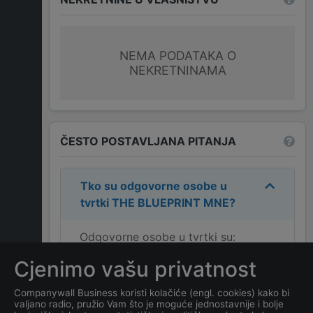
NEMA PODATAKA O
NEKRETNINAMA
ČESTO POSTAVLJANA PITANJA
Tko su odgovorne osobe u
tvrtki
THE BLUEPRINT MNE
?
Odgovorne osobe u tvrtki su:
ANDREW PAUL MORRIS
.
Cjenimo vašu privatnost
Koja je adresa tvrtke
THE
Companywall Business koristi kolačiće (engl. cookies) kako bi
valjano radio, pružio Vam što je moguće jednostavnije i bolje
BLUEPRINT MNE
?