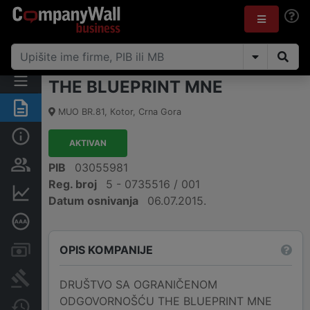
THE BLUEPRINT MNE
Sažetak
MUO BR.81
,
Кotor
,
Crna Gora
Osnovni podaci
AKTIVAN
Osobe i vlasništvo
PIB
03055981
Reg. broj
5 - 0735516 / 001
Finansijski podaci
Datum osnivanja
06.07.2015.
Dubinska bonitetna ocjena
OPIS KOMPANIJE
Računi i blokade
Arhiva sudskih objava
DRUŠTVO SA OGRANIČENOM
ODGOVORNOŠĆU THE BLUEPRINT MNE
Promjene