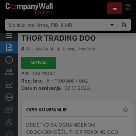
THOR TRADING DOO
Sažetak
TRG SUNCA BR. 4,
,
Budva
,
Crna Gora
Osnovni podaci
AKTIVAN
Osobe i vlasništvo
PIB
03511847
Reg. broj
5 - 1100366 / 002
Finansijski podaci
Datum osnivanja
26.12.2022.
Dubinska bonitetna ocjena
OPIS KOMPANIJE
Računi i blokade
Arhiva sudskih objava
DRUŠTVO SA OGRANIČENOM
ODGOVORNOŠĆU THOR TRADING DOO
Promjene