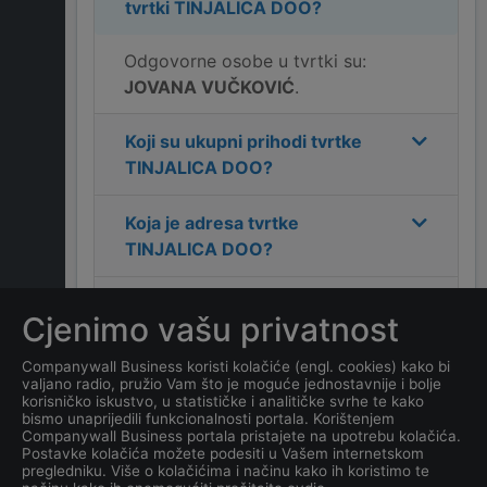
tvrtki
TINJALICA DOO
?
Odgovorne osobe u tvrtki su:
JOVANA VUČKOVIĆ
.
Koji su ukupni prihodi tvrtke
TINJALICA DOO
?
Koja je adresa tvrtke
TINJALICA DOO
?
Koji je kontakt tvrtke
Cjenimo vašu privatnost
TINJALICA DOO
?
Companywall Business koristi kolačiće (engl. cookies) kako bi
valjano radio, pružio Vam što je moguće jednostavnije i bolje
Koliko ima zaposlenih
korisničko iskustvo, u statističke i analitičke svrhe te kako
kompanija
TINJALICA DOO
?
bismo unaprijedili funkcionalnosti portala. Korištenjem
Companywall Business portala pristajete na upotrebu kolačića.
Postavke kolačića možete podesiti u Vašem internetskom
Koji je datum osnivanja
pregledniku. Više o kolačićima i načinu kako ih koristimo te