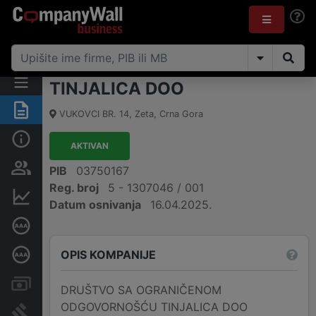
TINJALICA DOO
Sažetak
VUKOVCI BR. 14
,
Zeta
,
Crna Gora
Osnovni podaci
AKTIVAN
Osobe i vlasništvo
PIB
03750167
Reg. broj
5 - 1307046 / 001
Finansijski podaci
Datum osnivanja
16.04.2025.
Sertifikat bonitetne izvrsnosti
OPIS KOMPANIJE
Dubinska bonitetna ocjena
Računi i blokade
DRUŠTVO SA OGRANIČENOM
ODGOVORNOŠĆU TINJALICA DOO
Arhiva sudskih objava