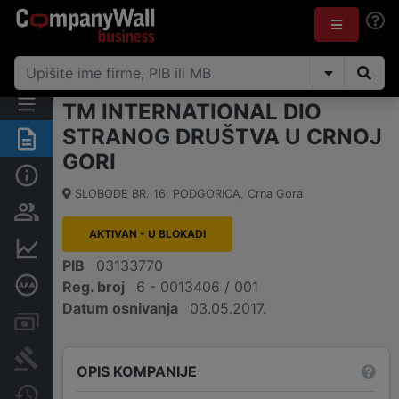
TM INTERNATIONAL DIO
STRANOG DRUŠTVA U CRNOJ
Sažetak
GORI
Osnovni podaci
SLOBODE BR. 16
,
PODGORICA
,
Crna Gora
Osobe i vlasništvo
AKTIVAN - U BLOKADI
Finansijski podaci
PIB
03133770
Dubinska bonitetna ocjena
Reg. broj
6 - 0013406 / 001
Datum osnivanja
03.05.2017.
Računi i blokade
Arhiva sudskih objava
OPIS KOMPANIJE
Promjene